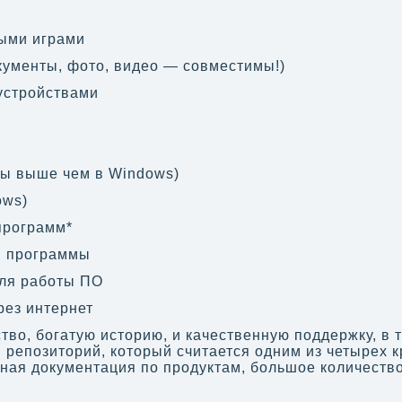
ыми играми
окументы, фото, видео — совместимы!)
устройствами
ты выше чем в Windows)
ows)
программ*
и программы
для работы ПО
ез интернет
во, богатую историю, и качественную поддержку, в 
репозиторий, который считается одним из четырех кр
ная документация по продуктам, большое количеств