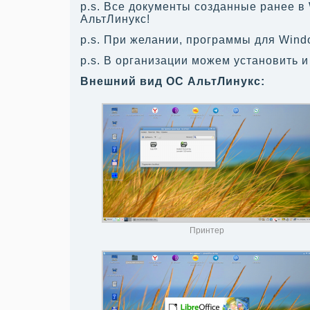
p.s. Все документы созданные ранее в
АльтЛинукс!
p.s. При желании, программы для Wind
p.s. В организации можем установить 
Внешний вид ОС АльтЛинукс:
Принтер