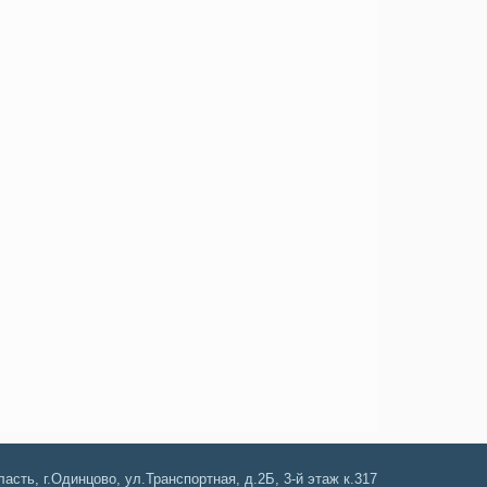
асть, г.Одинцово, ул.Транспортная, д.2Б, 3-й этаж к.317